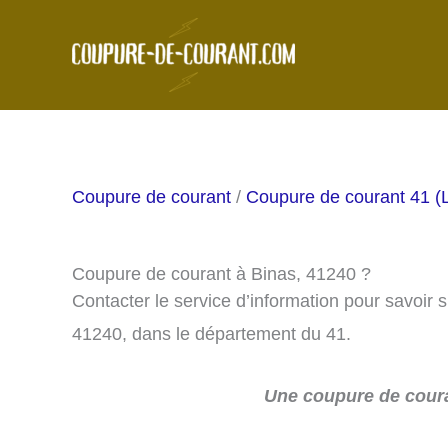
Aller
au
contenu
Coupure de courant
/
Coupure de courant 41 (L
Coupure de courant à Binas, 41240 ?
Contacter le service d’information pour savoir 
41240, dans le département du 41.
Une coupure de coura