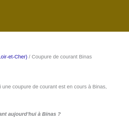
oir-et-Cher)
/ Coupure de courant Binas
si une coupure de courant est en cours à Binas,
nt aujourd’hui à Binas ?