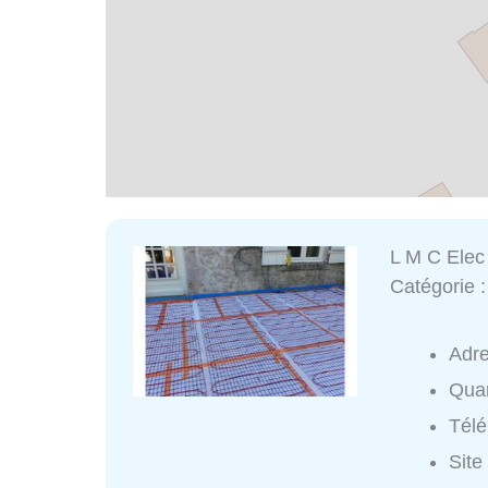
L M C Elec
Catégorie 
Adr
Quar
Tél
Site