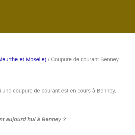
Meurthe-et-Moselle)
/ Coupure de courant Benney
 si une coupure de courant est en cours à Benney,
t aujourd’hui à Benney ?