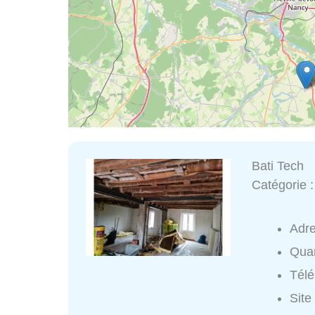
Bati Tech
Catégorie 
Adr
Quar
Tél
Site