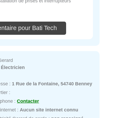
stallation de prises et interrupteurs
ntaire pour Bati Tech
 Gerard
:
Électricien
esse :
1 Rue de la Fontaine, 54740 Benney
tier :
éphone :
Contacter
 internet :
Aucun site internet connu