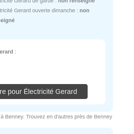
tricité Gerard de garde :
non renseigné
tricité Gerard ouverte dimanche :
non
seigné
Gerard
:
e pour Électricité Gerard
cité à Benney. Trouvez en d'autres près de Benney