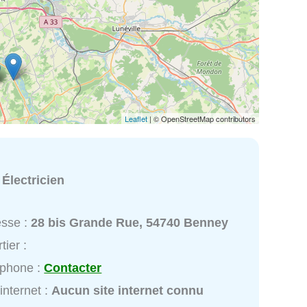
Leaflet
| © OpenStreetMap contributors
:
Électricien
esse :
28 bis Grande Rue, 54740 Benney
tier :
éphone :
Contacter
 internet :
Aucun site internet connu