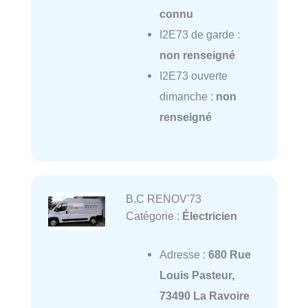
connu
I2E73 de garde :
non renseigné
I2E73 ouverte
dimanche :
non
renseigné
B.C RENOV'73
Catégorie :
Électricien
Adresse :
680 Rue
Louis Pasteur,
73490 La Ravoire