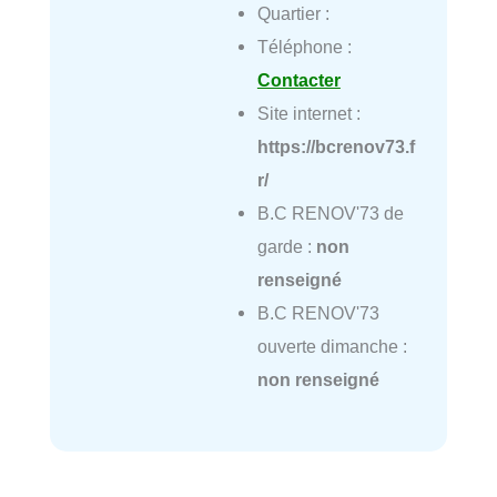
Quartier :
Téléphone :
Contacter
Site internet :
https://bcrenov73.f
r/
B.C RENOV'73 de
garde :
non
renseigné
B.C RENOV'73
ouverte dimanche :
non renseigné