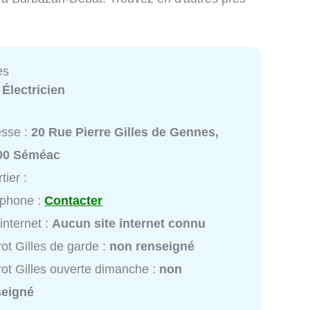
es
:
Électricien
esse :
20 Rue Pierre Gilles de Gennes,
00 Séméac
tier :
éphone :
Contacter
 internet :
Aucun site internet connu
rot Gilles de garde :
non renseigné
rot Gilles ouverte dimanche :
non
seigné