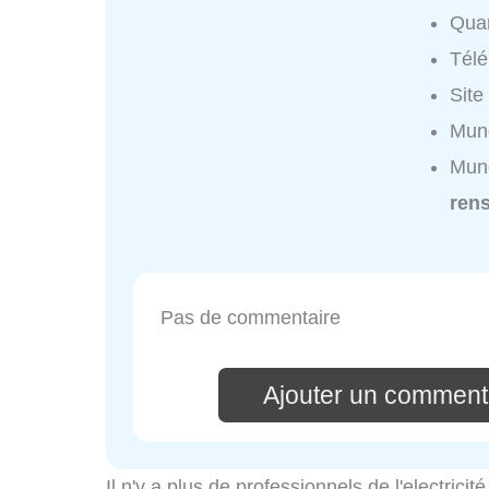
Quar
Tél
Site
Muno
Muno
ren
Pas de commentaire
Ajouter un comment
Il n'y a plus de professionnels de l'electric