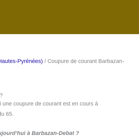
Hautes-Pyrénées)
/ Coupure de courant Barbazan-
 ?
si une coupure de courant est en cours à
du 65.
jourd’hui à Barbazan-Debat ?