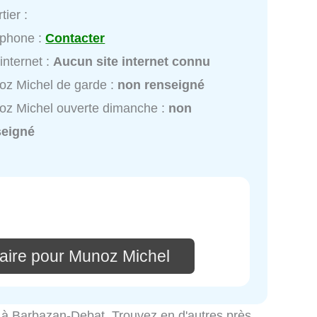
tier :
éphone :
Contacter
 internet :
Aucun site internet connu
z Michel de garde :
non renseigné
z Michel ouverte dimanche :
non
seigné
aire pour Munoz Michel
ité à Barbazan-Debat. Trouvez en d'autres près