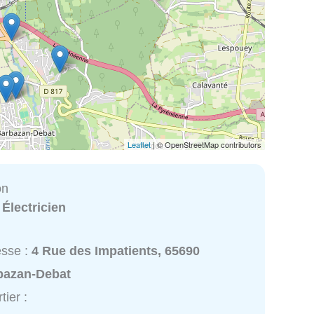
Leaflet
| © OpenStreetMap contributors
on
:
Électricien
esse :
4 Rue des Impatients, 65690
bazan-Debat
tier :