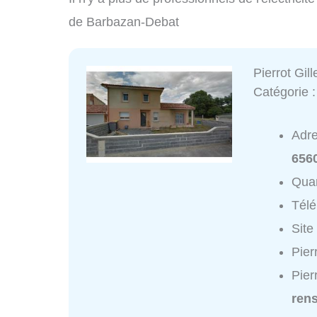
de Barbazan-Debat
Pierrot Gill
Catégorie 
Adr
656
Quar
Tél
Site
Pier
Pier
ren