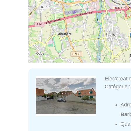
Elec'creati
Catégorie 
Adr
Bar
Quar