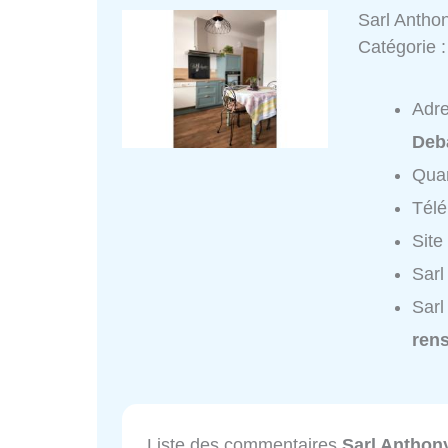
Sarl Antho
Catégorie 
Adr
Deb
Quar
Tél
Site
Sarl
Sarl
ren
Liste des commentaires
Sarl Anthon