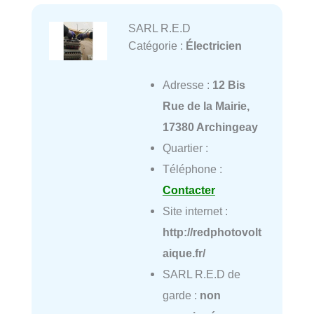
SARL R.E.D
Catégorie :
Électricien
Adresse :
12 Bis
Rue de la Mairie,
17380 Archingeay
Quartier :
Téléphone :
Contacter
Site internet :
http://redphotovolt
aique.fr/
SARL R.E.D de
garde :
non