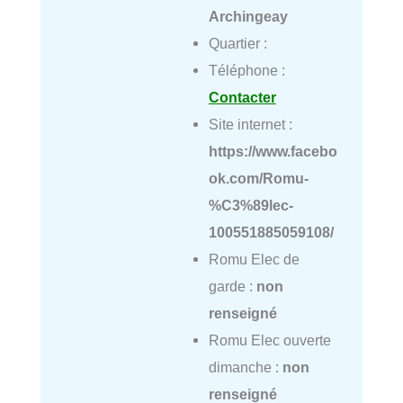
Archingeay
Quartier :
Téléphone :
Contacter
Site internet :
https://www.facebo
ok.com/Romu-
%C3%89lec-
100551885059108/
Romu Elec de
garde :
non
renseigné
Romu Elec ouverte
dimanche :
non
renseigné