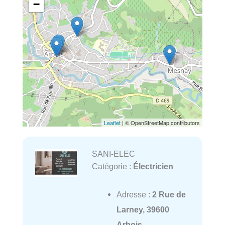
−
Leaflet
| © OpenStreetMap contributors
SANI-ELEC
Catégorie :
Électricien
Adresse :
2 Rue de
Larney, 39600
Arbois