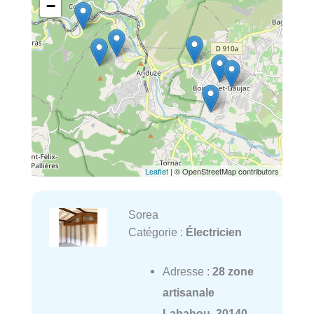
−
Leaflet
| © OpenStreetMap contributors
Sorea
Catégorie :
Électricien
Adresse :
28 zone
artisanale
Labahou, 30140