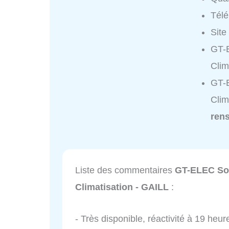
Tél
Site
GT-E
Clim
GT-E
Clim
ren
Liste des commentaires
GT-ELEC Solu
Climatisation - GAILL
:
- Très disponible, réactivité à 19 heur