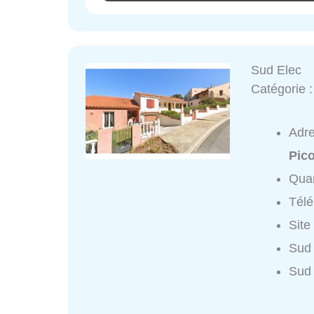
Sud Elec
Catégorie 
Adr
Pico
Quar
Tél
Site
Sud 
Sud 