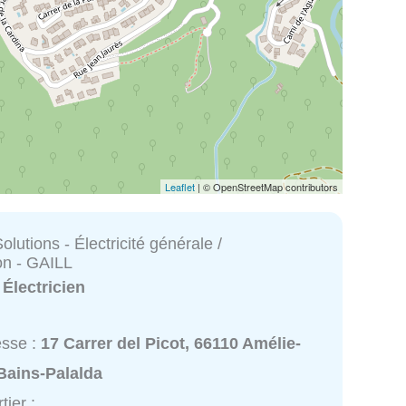
Leaflet
| © OpenStreetMap contributors
utions - Électricité générale /
on - GAILL
:
Électricien
esse :
17 Carrer del Picot, 66110 Amélie-
Bains-Palalda
tier :