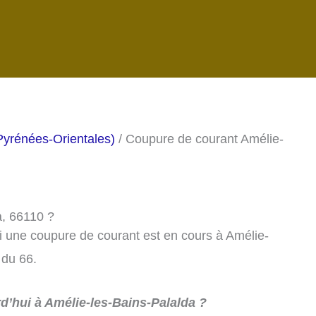
Pyrénées-Orientales)
/ Coupure de courant Amélie-
a, 66110 ?
si une coupure de courant est en cours à Amélie-
 du 66.
d’hui à Amélie-les-Bains-Palalda ?