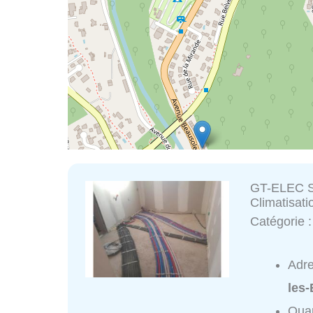
GT-ELEC Sol
Climatisati
Catégorie 
Adr
les-
Quar