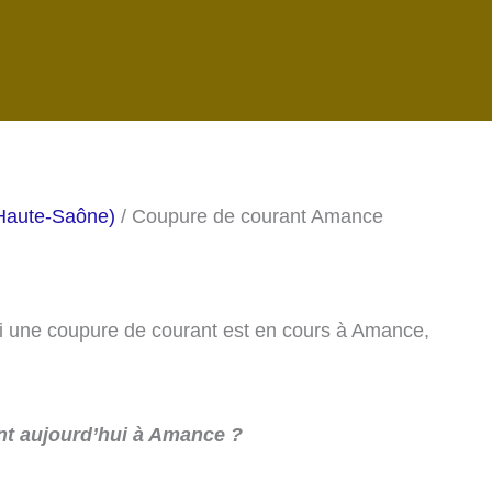
Haute-Saône)
/ Coupure de courant Amance
 si une coupure de courant est en cours à Amance,
t aujourd’hui à Amance ?