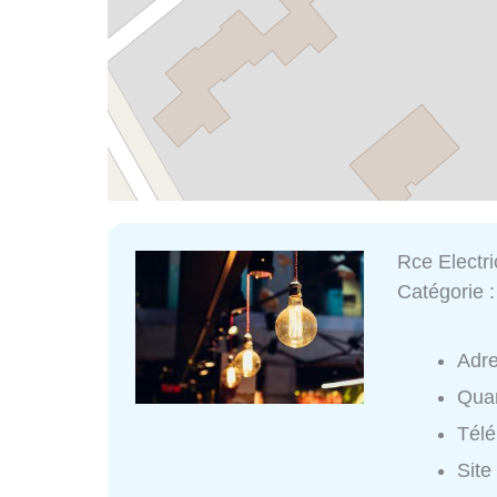
Rce Electri
Catégorie 
Adr
Quar
Tél
Site