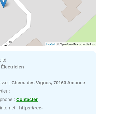
Leaflet
| © OpenStreetMap contributors
cité
:
Électricien
esse :
Chem. des Vignes, 70160 Amance
tier :
éphone :
Contacter
 internet :
https://rce-