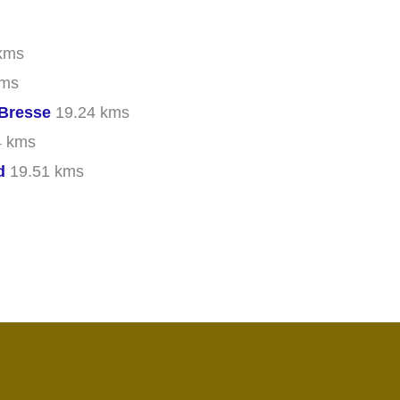
kms
kms
Bresse
19.24 kms
4 kms
d
19.51 kms